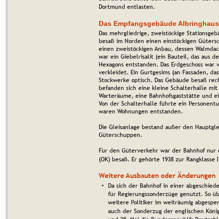
Dortmund entlasten.
Das Empfangsgebäude Albringhau
Das mehrgliedrige, zweistöckige Stationsge
besaß im Norden einen einstöckigen Güters
einen zweistöckigen Anbau, dessen Walmdach
war ein Giebelrisalit (ein Bauteil, das aus d
Hexagons entstanden. Das Erdgeschoss war v
verkleidet. Ein Gurtgesims (an Fassaden, da
Stockwerke optisch. Das Gebäude besaß rech
befanden sich eine kleine Schalterhalle mit
Warteräume, eine Bahnhofsgaststätte und ei
Von der Schalterhalle führte ein Personent
waren Wohnungen entstanden.
Die Gleisanlage bestand außer den Hauptgle
Güterschuppen.
Für den Güterverkehr war der Bahnhof nur 
(OK) besaß. Er gehörte 1938 zur Rangklasse
Weitere Ausbauten oder Änderungen
Da sich der Bahnhof in einer abgeschiede
•
für Regierungssonderzüge genutzt. So ü
weitere Politiker im weiträumig abgespe
auch der Sonderzug der englischen König