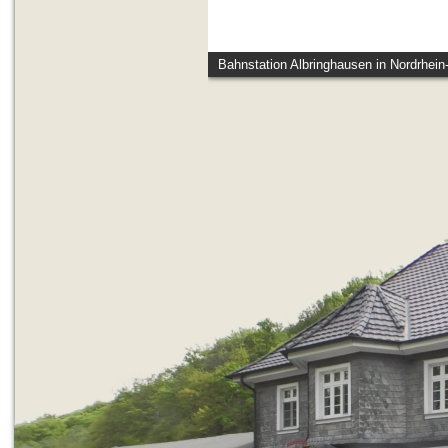
Bahnstation Albringhausen in Nordrhein