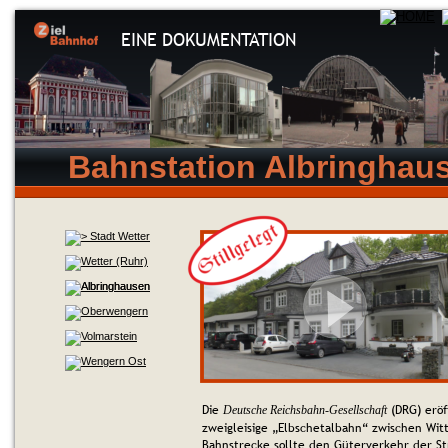
EINE DOKUMENTATION
Bahnstation Albringhau
Die 
 (DRG) eröf
Deutsche Reichsbahn-Gesellschaft
zweigleisige „Elbschetalbahn“ zwischen Wit
Bahnstrecke sollte den Güterverkehr der S