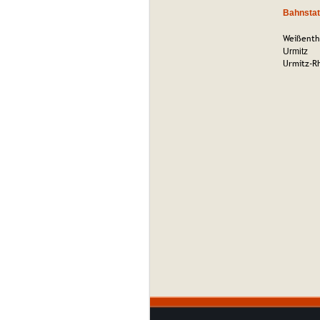
Bahnstat
Weißent
Urmitz
Urmitz-R