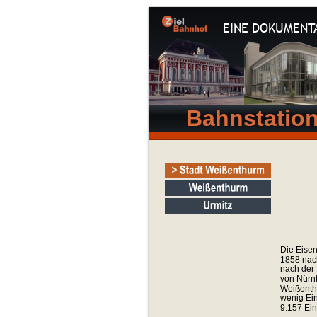
EINE DOKUMENT
Bahnstatio
Die Eisen
1858 nac
nach der 
von Nürnb
Weißenthu
wenig Ei
9.157 Ei